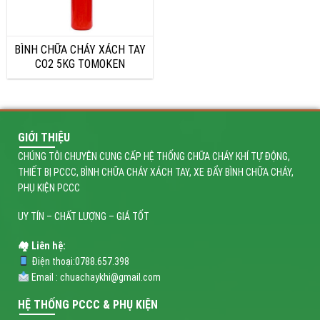
BÌNH CHỮA CHÁY XÁCH TAY
CO2 5KG TOMOKEN
GIỚI THIỆU
CHÚNG TÔI CHUYÊN CUNG CẤP HỆ THỐNG CHỮA CHÁY KHÍ TỰ ĐỘNG,
THIẾT BỊ PCCC, BÌNH CHỮA CHÁY XÁCH TAY, XE ĐẨY BÌNH CHỮA CHÁY,
PHỤ KIỆN PCCC
UY TÍN – CHẤT LƯỢNG – GIÁ TỐT
🏘 Liên hệ:
Điện thoại:0788.657.398
Email : chuachaykhi@gmail.com
HỆ THỐNG PCCC & PHỤ KIỆN