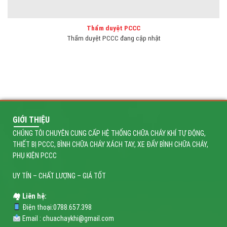
Thẩm duyệt PCCC
Thẩm duyệt PCCC đang cập nhật
GIỚI THIỆU
CHÚNG TÔI CHUYÊN CUNG CẤP HỆ THỐNG CHỮA CHÁY KHÍ TỰ ĐỘNG,
THIẾT BỊ PCCC, BÌNH CHỮA CHÁY XÁCH TAY, XE ĐẨY BÌNH CHỮA CHÁY,
PHỤ KIỆN PCCC
UY TÍN – CHẤT LƯỢNG – GIÁ TỐT
🏘 Liên hệ:
Điện thoại:0788.657.398
Email : chuachaykhi@gmail.com