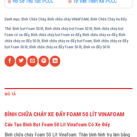
Hồ Sơ Thủ Tục PCCC
Tư Vấn Thiết Kế PCCC
Danh mục:
Bình Chữa Cháy
,
Bình chữa cháy VINAFOAM
,
Bình Chữa Cháy Xe Đẩy
Thẻ:
Bình bọt Foam 50 lít
,
Bình chữa cháy bọt Foam 50 lít
,
Bình chữa cháy bọt
Foam có xe đẩy
,
Bình chữa cháy bọt Foam xe đẩy
,
Bình chữa cháy xe đẩy
,
Bình
chữa cháy xe đẩy 50 lít
,
Bình chữa cháy xe đẩy bọt Foam
,
Bình chữa cháy xe đẩy
bọt Foam 50 lít
,
Bình chữa cháy xe đẩy Foam 50 lít
,
Bình xe đẩy 50 lít
MÔ TẢ
BÌNH CHỮA CHÁY XE ĐẨY FOAM 50 LÍT VINAFOAM
Cấu Tạo Bình Bọt Foam 50 Lít Vinafoam Có Xe Đẩy
Bình chữa cháy Foam 50 Lít Vinafoam. Thân bình hình trụ làm bằng