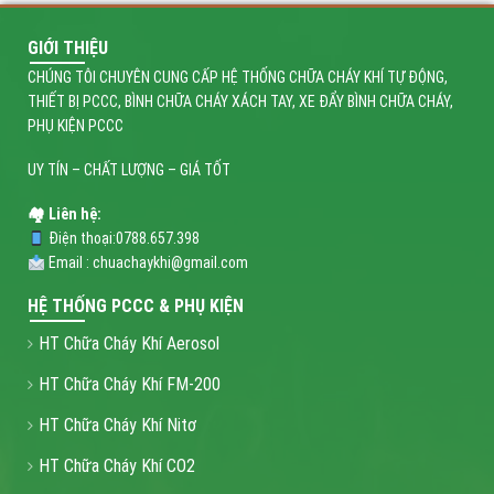
GIỚI THIỆU
CHÚNG TÔI CHUYÊN CUNG CẤP HỆ THỐNG CHỮA CHÁY KHÍ TỰ ĐỘNG,
THIẾT BỊ PCCC, BÌNH CHỮA CHÁY XÁCH TAY, XE ĐẨY BÌNH CHỮA CHÁY,
PHỤ KIỆN PCCC
UY TÍN – CHẤT LƯỢNG – GIÁ TỐT
🏘 Liên hệ:
Điện thoại:0788.657.398
Email : chuachaykhi@gmail.com
HỆ THỐNG PCCC & PHỤ KIỆN
HT Chữa Cháy Khí Aerosol
HT Chữa Cháy Khí FM-200
HT Chữa Cháy Khí Nitơ
HT Chữa Cháy Khí CO2