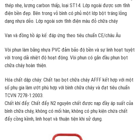
thép nhẹ, lượng carbon thấp, loại ST14. Lớp ngoài được sơn tĩnh
điện bền đẹp. Bên trong vỏ bình có phủ một lớp bột tráng lỏng
dạng nhựa dẻo. Lớp ngoài sơn tĩnh điện màu đỏ chữa cháy
Van và đồng hồ áp kế: đáp ứng theo tiêu chuẩn CE/châu Âu
Vòi phun làm bằng nhựa PVC đảm bảo độ bền và sự linh hoạt tuyệt
vời trong dải nhiệt độ hoạt động. Vòi phun có gắn đầu phun bọt
chữa cháy hoàn thiện.
Hóa chất dập cháy: Chất tạo bọt chữa cháy AFFF kết hợp với một
số phụ gia làm ướt phù hợp với bình chữa cháy và đạt tiêu chuẩn
TCVN 7278-1:2003.
Chất khí đẩy: Chất đẩy N2 nguyên chất được nạp đầy áp suất của
bình chữa cháy, không có mối hàn, không có phụ kiện chứa chất
đẩy cồng kềnh, linh hoạt và thuận tiện khi sử dụng.