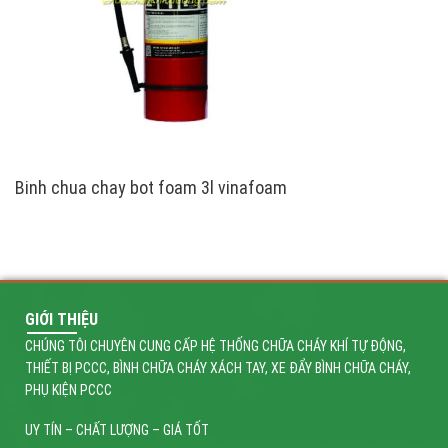
Binh chua chay bot foam 3l vinafoam
GIỚI THIỆU
CHÚNG TÔI CHUYÊN CUNG CẤP HỆ THỐNG CHỮA CHÁY KHÍ TỰ ĐỘNG,
THIẾT BỊ PCCC, BÌNH CHỮA CHÁY XÁCH TAY, XE ĐẨY BÌNH CHỮA CHÁY,
PHỤ KIỆN PCCC
UY TÍN – CHẤT LƯỢNG – GIÁ TỐT